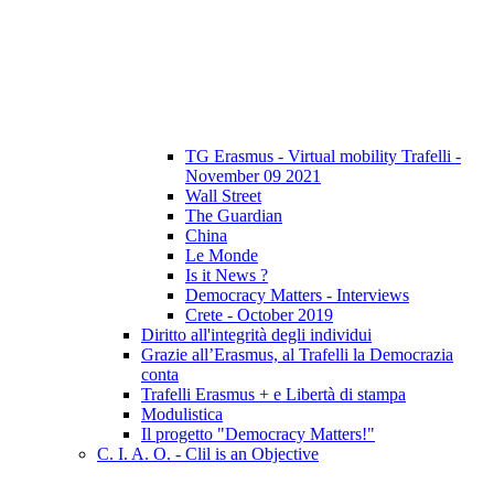
TG Erasmus - Virtual mobility Trafelli -
November 09 2021
Wall Street
The Guardian
China
Le Monde
Is it News ?
Democracy Matters - Interviews
Crete - October 2019
Diritto all'integrità degli individui
Grazie all’Erasmus, al Trafelli la Democrazia
conta
Trafelli Erasmus + e Libertà di stampa
Modulistica
Il progetto "Democracy Matters!"
C. I. A. O. - Clil is an Objective