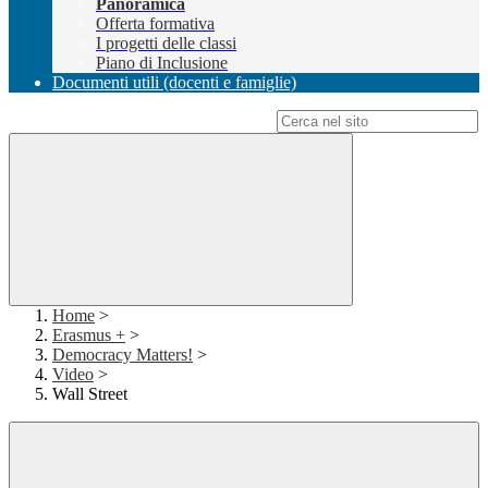
Panoramica
Offerta formativa
I progetti delle classi
Piano di Inclusione
Documenti utili (docenti e famiglie)
Campo di ricerca per le pagine del sito
Home
>
Erasmus +
>
Democracy Matters!
>
Video
>
Wall Street