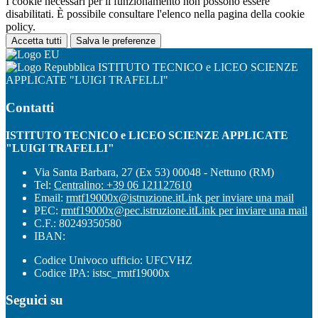
I cookie necessari per il funzionamento non possono essere
disabilitati. È possibile consultare l'elenco nella pagina della cookie
policy.
Accetta tutti
Salva le preferenze
ISTITUTO TECNICO e LICEO SCIENZE
APPLICATE "LUIGI TRAFELLI"
Contatti
ISTITUTO TECNICO e LICEO SCIENZE APPLICATE
"LUIGI TRAFELLI"
Via Santa Barbara, 27 (Ex 53) 00048 - Nettuno (RM)
Tel:
Centralino: +39 06 121127610
Email:
rmtf19000x@istruzione.it
Link per inviare una mail
PEC:
rmtf19000x@pec.istruzione.it
Link per inviare una mail
C.F.: 80249350580
IBAN:
Codice Univoco ufficio: UFCVHZ
Codice IPA: istsc_rmtf19000x
Seguici su