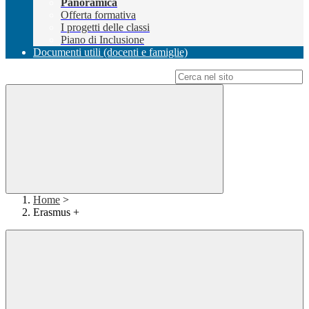
Panoramica
Offerta formativa
I progetti delle classi
Piano di Inclusione
Documenti utili (docenti e famiglie)
Campo di ricerca per le pagine del sito
Home
>
Erasmus +