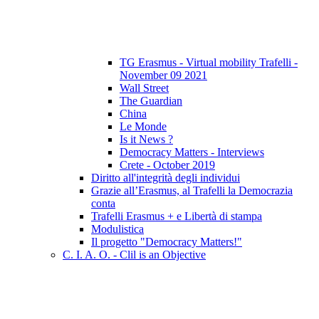
TG Erasmus - Virtual mobility Trafelli -
November 09 2021
Wall Street
The Guardian
China
Le Monde
Is it News ?
Democracy Matters - Interviews
Crete - October 2019
Diritto all'integrità degli individui
Grazie all’Erasmus, al Trafelli la Democrazia
conta
Trafelli Erasmus + e Libertà di stampa
Modulistica
Il progetto "Democracy Matters!"
C. I. A. O. - Clil is an Objective