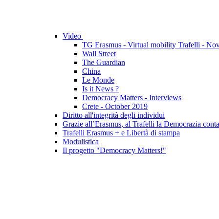
Video
TG Erasmus - Virtual mobility Trafelli - N
Wall Street
The Guardian
China
Le Monde
Is it News ?
Democracy Matters - Interviews
Crete - October 2019
Diritto all'integrità degli individui
Grazie all’Erasmus, al Trafelli la Democrazia cont
Trafelli Erasmus + e Libertà di stampa
Modulistica
Il progetto "Democracy Matters!"