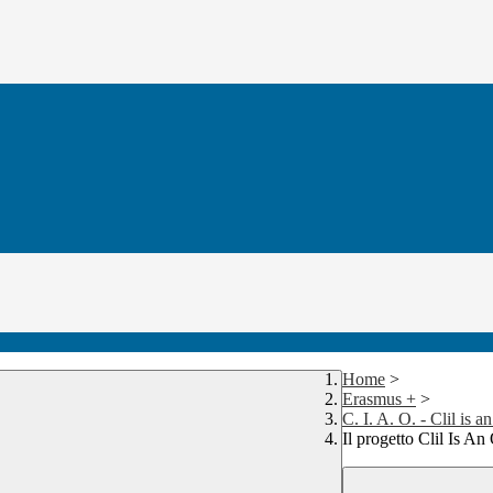
Home
>
Erasmus +
>
C. I. A. O. - Clil is a
Il progetto Clil Is An