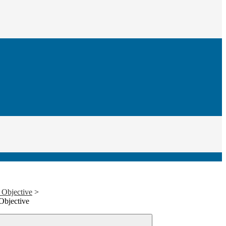
n Objective
>
 Objective