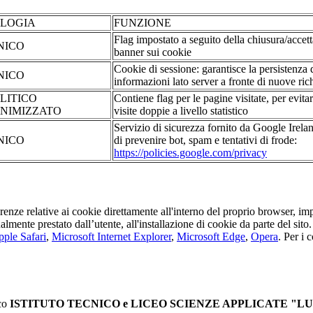
OLOGIA
FUNZIONE
Flag impostato a seguito della chiusura/accet
NICO
banner sui cookie
Cookie di sessione: garantisce la persistenza 
NICO
informazioni lato server a fronte di nuove rich
LITICO
Contiene flag per le pagine visitate, per evita
NIMIZZATO
visite doppie a livello statistico
Servizio di sicurezza fornito da Google Irelan
NICO
di prevenire bot, spam e tentativi di frode:
https://policies.google.com/privacy
erenze relative ai cookie direttamente all'interno del proprio browser, im
tualmente prestato dall’utente, all'installazione di cookie da parte del si
ple Safari
,
Microsoft Internet Explorer
,
Microsoft Edge
,
Opera
. Per i 
ico
ISTITUTO TECNICO e LICEO SCIENZE APPLICATE "LU