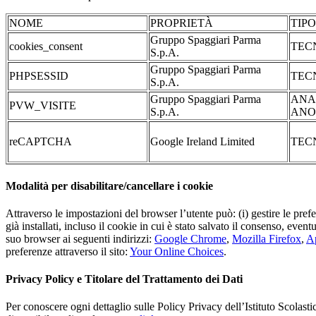
NOME
PROPRIETÀ
TIP
Gruppo Spaggiari Parma
cookies_consent
TEC
S.p.A.
Gruppo Spaggiari Parma
PHPSESSID
TEC
S.p.A.
Gruppo Spaggiari Parma
ANA
PVW_VISITE
S.p.A.
ANO
reCAPTCHA
Google Ireland Limited
TEC
Modalità per disabilitare/cancellare i cookie
Attraverso le impostazioni del browser l’utente può: (i) gestire le pref
già installati, incluso il cookie in cui è stato salvato il consenso, even
suo browser ai seguenti indirizzi:
Google Chrome
,
Mozilla Firefox
,
Ap
preferenze attraverso il sito:
Your Online Choices
.
Privacy Policy e Titolare del Trattamento dei Dati
Per conoscere ogni dettaglio sulle Policy Privacy dell’Istituto Scolast