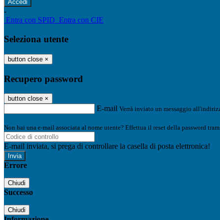
-
Entra con SPID
Entra con CIE
Seleziona utente
button close
×
Recupero password
button close
×
E-mail
Verrà inviato un messaggio all'indirizz
Non hai una e-mail associata al nome utente? Effettua il reset della password tram
E-mail inviata, si prega di controllare la casella di posta elettronica!
Errore
Chiudi
Successo
Chiudi
Informazione