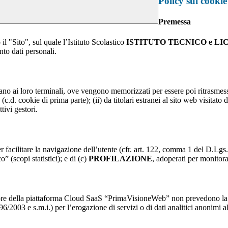
Policy sui cookie
Premessa
il "Sito", sul quale l’Istituto Scolastico
ISTITUTO TECNICO e LI
nto dati personali.
nviano ai loro terminali, ove vengono memorizzati per essere poi ritrasmessi
(c.d. cookie di prima parte); (ii) da titolari estranei al sito web visitato 
tivi gestori.
r facilitare la navigazione dell’utente (cfr. art. 122, comma 1 del D.Lgs
o” (scopi statistici); e di (c)
PROFILAZIONE
, adoperati per monitor
re della piattaforma Cloud SaaS “PrimaVisioneWeb” non prevedono la regi
2003 e s.m.i.) per l’erogazione di servizi o di dati analitici anonimi al 