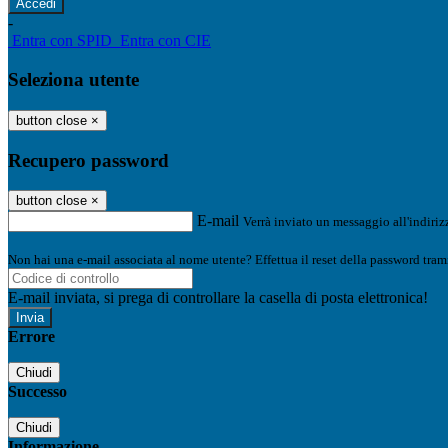
-
Entra con SPID
Entra con CIE
Seleziona utente
button close
×
Recupero password
button close
×
E-mail
Verrà inviato un messaggio all'indirizz
Non hai una e-mail associata al nome utente? Effettua il reset della password tram
E-mail inviata, si prega di controllare la casella di posta elettronica!
Errore
Chiudi
Successo
Chiudi
Informazione