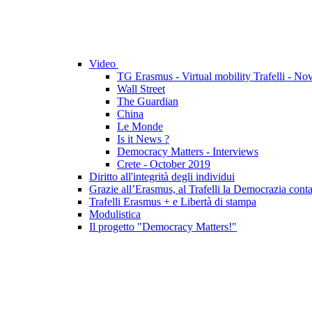
Video
TG Erasmus - Virtual mobility Trafelli - N
Wall Street
The Guardian
China
Le Monde
Is it News ?
Democracy Matters - Interviews
Crete - October 2019
Diritto all'integrità degli individui
Grazie all’Erasmus, al Trafelli la Democrazia cont
Trafelli Erasmus + e Libertà di stampa
Modulistica
Il progetto "Democracy Matters!"