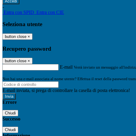
-
Entra con SPID
Entra con CIE
Seleziona utente
button close
×
Recupero password
button close
×
E-mail
Verrà inviato un messaggio all'indirizz
Non hai una e-mail associata al nome utente? Effettua il reset della password tram
E-mail inviata, si prega di controllare la casella di posta elettronica!
Errore
Chiudi
Successo
Chiudi
Informazione