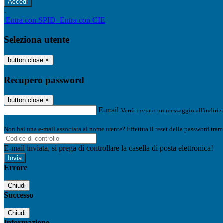
-
Entra con SPID
Entra con CIE
Seleziona utente
button close
×
Recupero password
button close
×
E-mail
Verrà inviato un messaggio all'indirizz
Non hai una e-mail associata al nome utente? Effettua il reset della password tram
E-mail inviata, si prega di controllare la casella di posta elettronica!
Errore
Chiudi
Successo
Chiudi
Informazione