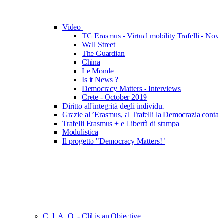
Video
TG Erasmus - Virtual mobility Trafelli - N
Wall Street
The Guardian
China
Le Monde
Is it News ?
Democracy Matters - Interviews
Crete - October 2019
Diritto all'integrità degli individui
Grazie all’Erasmus, al Trafelli la Democrazia cont
Trafelli Erasmus + e Libertà di stampa
Modulistica
Il progetto "Democracy Matters!"
C. I. A. O. - Clil is an Objective