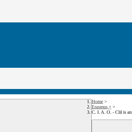
Home
>
Erasmus +
>
C. I. A. O. - Clil is a