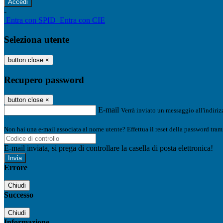
-
Entra con SPID
Entra con CIE
Seleziona utente
button close
×
Recupero password
button close
×
E-mail
Verrà inviato un messaggio all'indirizz
Non hai una e-mail associata al nome utente? Effettua il reset della password tram
E-mail inviata, si prega di controllare la casella di posta elettronica!
Errore
Chiudi
Successo
Chiudi
Informazione