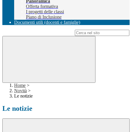
Panoramica
Offerta formativa
I progetti delle classi
Piano di Inclusione
Documenti utili (docenti e famiglie)
Campo di ricerca per le pagine del sito
Home
>
Novità
>
Le notizie
Le notizie