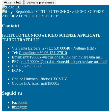
Accetta tutti
Salva le preferenze
ISTITUTO TECNICO e LICEO SCIENZE
APPLICATE "LUIGI TRAFELLI"
Contatti
ISTITUTO TECNICO e LICEO SCIENZE APPLICATE
"LUIGI TRAFELLI"
Via Santa Barbara, 27 (Ex 53) 00048 - Nettuno (RM)
Tel:
Centralino: +39 06 121127610
Email:
rmtf19000x@istruzione.it
Link per inviare una mail
PEC:
rmtf19000x@pec.istruzione.it
Link per inviare una mail
C.F.: 80249350580
IBAN:
Codice Univoco ufficio: UFCVHZ
Codice IPA: istsc_rmtf19000x
Seguici su
Facebook
Instagram