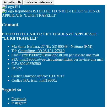
Accetta tutti
Salva le preferenze
ISTITUTO TECNICO e LICEO SCIENZE
APPLICATE "LUIGI TRAFELLI"
Contatti
ISTITUTO TECNICO e LICEO SCIENZE APPLICATE
"LUIGI TRAFELLI"
Via Santa Barbara, 27 (Ex 53) 00048 - Nettuno (RM)
Tel:
Centralino: +39 06 121127610
Email:
rmtf19000x@istruzione.it
Link per inviare una mail
PEC:
rmtf19000x@pec.istruzione.it
Link per inviare una mail
C.F.: 80249350580
IBAN:
Codice Univoco ufficio: UFCVHZ
Codice IPA: istsc_rmtf19000x
Seguici su
Facebook
Instagram