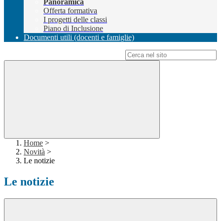
Panoramica
Offerta formativa
I progetti delle classi
Piano di Inclusione
Documenti utili (docenti e famiglie)
Campo di ricerca per le pagine del sito
Home
>
Novità
>
Le notizie
Le notizie