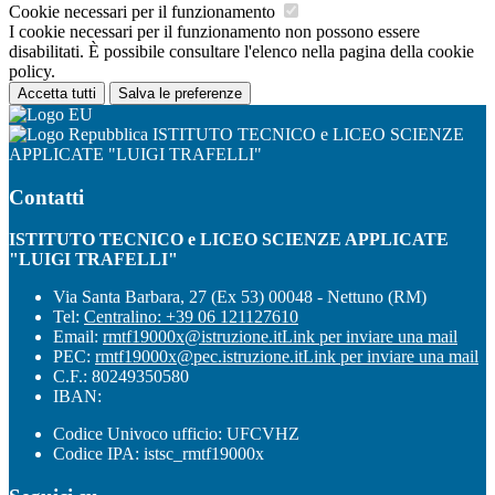
Cookie necessari per il funzionamento
I cookie necessari per il funzionamento non possono essere
disabilitati. È possibile consultare l'elenco nella pagina della cookie
policy.
Accetta tutti
Salva le preferenze
ISTITUTO TECNICO e LICEO SCIENZE
APPLICATE "LUIGI TRAFELLI"
Contatti
ISTITUTO TECNICO e LICEO SCIENZE APPLICATE
"LUIGI TRAFELLI"
Via Santa Barbara, 27 (Ex 53) 00048 - Nettuno (RM)
Tel:
Centralino: +39 06 121127610
Email:
rmtf19000x@istruzione.it
Link per inviare una mail
PEC:
rmtf19000x@pec.istruzione.it
Link per inviare una mail
C.F.: 80249350580
IBAN:
Codice Univoco ufficio: UFCVHZ
Codice IPA: istsc_rmtf19000x