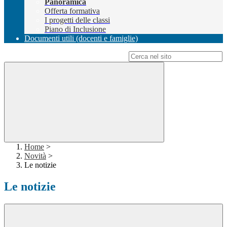
Panoramica
Offerta formativa
I progetti delle classi
Piano di Inclusione
Documenti utili (docenti e famiglie)
Campo di ricerca per le pagine del sito
Home
>
Novità
>
Le notizie
Le notizie