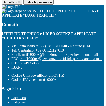
Accetta tutti
Salva le preferenze
ISTITUTO TECNICO e LICEO SCIENZE
APPLICATE "LUIGI TRAFELLI"
Contatti
ISTITUTO TECNICO e LICEO SCIENZE APPLICATE
"LUIGI TRAFELLI"
Via Santa Barbara, 27 (Ex 53) 00048 - Nettuno (RM)
Tel:
Centralino: +39 06 121127610
Email:
rmtf19000x@istruzione.it
Link per inviare una mail
PEC:
rmtf19000x@pec.istruzione.it
Link per inviare una mail
C.F.: 80249350580
IBAN:
Codice Univoco ufficio: UFCVHZ
Codice IPA: istsc_rmtf19000x
Seguici su
Facebook
Instagram