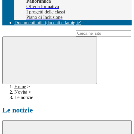
Panoramica
Offerta formativa
I progetti delle classi
Piano di Inclusione
Documenti utili (docenti e famiglie)
Campo di ricerca per le pagine del sito
Home
>
Novità
>
Le notizie
Le notizie