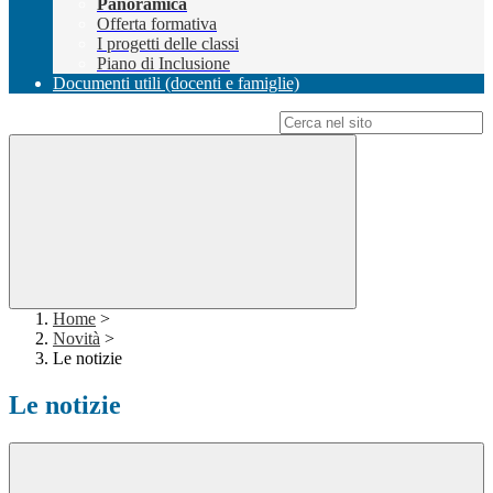
Panoramica
Offerta formativa
I progetti delle classi
Piano di Inclusione
Documenti utili (docenti e famiglie)
Campo di ricerca per le pagine del sito
Home
>
Novità
>
Le notizie
Le notizie