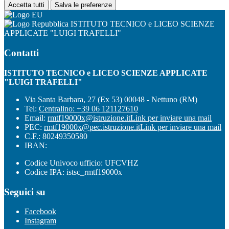
Accetta tutti
Salva le preferenze
ISTITUTO TECNICO e LICEO SCIENZE
APPLICATE "LUIGI TRAFELLI"
Contatti
ISTITUTO TECNICO e LICEO SCIENZE APPLICATE
"LUIGI TRAFELLI"
Via Santa Barbara, 27 (Ex 53) 00048 - Nettuno (RM)
Tel:
Centralino: +39 06 121127610
Email:
rmtf19000x@istruzione.it
Link per inviare una mail
PEC:
rmtf19000x@pec.istruzione.it
Link per inviare una mail
C.F.: 80249350580
IBAN:
Codice Univoco ufficio: UFCVHZ
Codice IPA: istsc_rmtf19000x
Seguici su
Facebook
Instagram