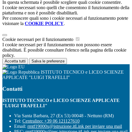
In questa schermata è possibile scegliere quali cookie consentire.
I cookie necessari sono quelli che consentono il funzionamento della
piattaforma e non è possibile disabilitarli.
Per conoscere quali sono i cookie necessari al funzionamento potete
visionare la
COOKIE POLICY
.
Cookie necessari per il funzionamento
I cookie necessari per il funzionamento non possono essere
disabilitati. È possibile consultare l'elenco nella pagina della cookie
policy.
Accetta tutti
Salva le preferenze
ISTITUTO TECNICO e LICEO SCIENZE
APPLICATE "LUIGI TRAFELLI"
Contatti
ISTITUTO TECNICO e LICEO SCIENZE APPLICATE
"LUIGI TRAFELLI"
Via Santa Barbara, 27 (Ex 53) 00048 - Nettuno (RM)
Tel:
Centralino: +39 06 121127610
Email:
rmtf19000x@istruzione.it
Link per inviare una mail
PEC:
rmtf19000x@pec.istruzione.it
Link per inviare una mail