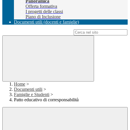
Panoramica
Offerta formativa
I progetti delle classi
Piano di Inclusione
Documenti utili (docenti e famiglie)
Campo di ricerca per le pagine del sito
Home
>
Documenti utili
>
Famiglie e Studenti
>
Patto educativo di corresponsabilità