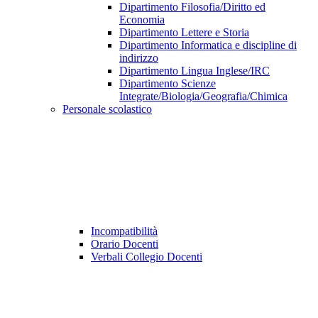
Dipartimento Filosofia/Diritto ed
Economia
Dipartimento Lettere e Storia
Dipartimento Informatica e discipline di
indirizzo
Dipartimento Lingua Inglese/IRC
Dipartimento Scienze
Integrate/Biologia/Geografia/Chimica
Personale scolastico
Incompatibilità
Orario Docenti
Verbali Collegio Docenti