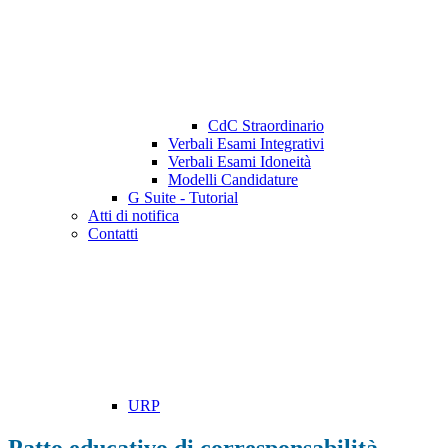
CdC Straordinario
Verbali Esami Integrativi
Verbali Esami Idoneità
Modelli Candidature
G Suite - Tutorial
Atti di notifica
Contatti
URP