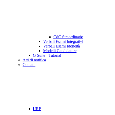
CdC Straordinario
Verbali Esami Integrativi
Verbali Esami Idoneità
Modelli Candidature
G Suite - Tutorial
Atti di notifica
Contatti
URP