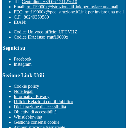
Tel:
Centralino: +39 06 121127610
Email:
rmtf19000x@istruzione.it
Link per inviare una mail
PEC:
rmtf19000x@pec.istruzione.it
Link per inviare una mail
C.F.: 80249350580
IBAN:
Codice Univoco ufficio: UFCVHZ
Codice IPA: istsc_rmtf19000x
Seguici su
Facebook
Instagram
Sezione Link Utili
Cookie policy
Note legali
Informativa Privacy
Ufficio Relazioni con il Pubblico
Dichiarazione di accessibilità
Obiettivi di accessibilità
Whistleblowing
Gestione consensi cookie
Amministrazione trasparente