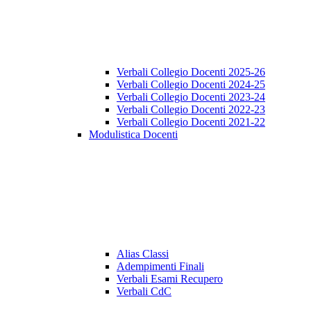
Verbali Collegio Docenti 2025-26
Verbali Collegio Docenti 2024-25
Verbali Collegio Docenti 2023-24
Verbali Collegio Docenti 2022-23
Verbali Collegio Docenti 2021-22
Modulistica Docenti
Alias Classi
Adempimenti Finali
Verbali Esami Recupero
Verbali CdC