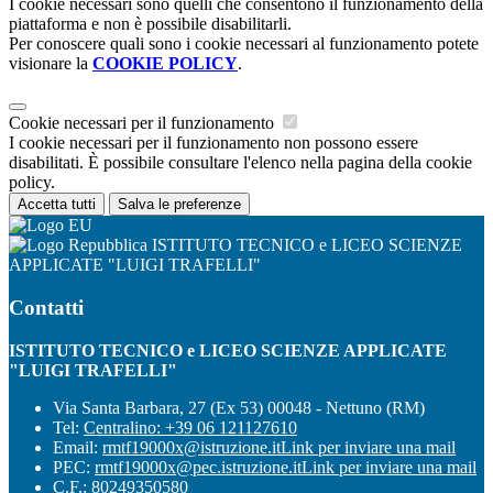
I cookie necessari sono quelli che consentono il funzionamento della
piattaforma e non è possibile disabilitarli.
Per conoscere quali sono i cookie necessari al funzionamento potete
visionare la
COOKIE POLICY
.
Cookie necessari per il funzionamento
I cookie necessari per il funzionamento non possono essere
disabilitati. È possibile consultare l'elenco nella pagina della cookie
policy.
Accetta tutti
Salva le preferenze
ISTITUTO TECNICO e LICEO SCIENZE
APPLICATE "LUIGI TRAFELLI"
Contatti
ISTITUTO TECNICO e LICEO SCIENZE APPLICATE
"LUIGI TRAFELLI"
Via Santa Barbara, 27 (Ex 53) 00048 - Nettuno (RM)
Tel:
Centralino: +39 06 121127610
Email:
rmtf19000x@istruzione.it
Link per inviare una mail
PEC:
rmtf19000x@pec.istruzione.it
Link per inviare una mail
C.F.: 80249350580