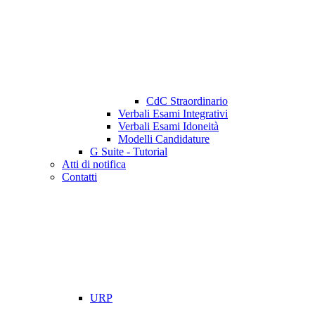
CdC Straordinario
Verbali Esami Integrativi
Verbali Esami Idoneità
Modelli Candidature
G Suite - Tutorial
Atti di notifica
Contatti
URP