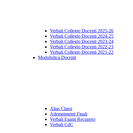
Verbali Collegio Docenti 2025-26
Verbali Collegio Docenti 2024-25
Verbali Collegio Docenti 2023-24
Verbali Collegio Docenti 2022-23
Verbali Collegio Docenti 2021-22
Modulistica Docenti
Alias Classi
Adempimenti Finali
Verbali Esami Recupero
Verbali CdC