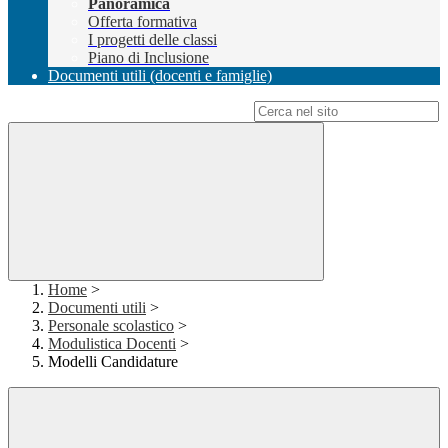
Panoramica
Offerta formativa
I progetti delle classi
Piano di Inclusione
Documenti utili (docenti e famiglie)
Campo di ricerca per le pagine del sito
Home
>
Documenti utili
>
Personale scolastico
>
Modulistica Docenti
>
Modelli Candidature