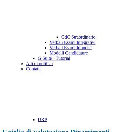
CdC Straordinario
Verbali Esami Integrativi
Verbali Esami Idoneità
Modelli Candidature
G Suite - Tutorial
Atti di notifica
Contatti
URP