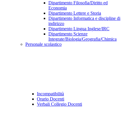
Dipartimento Filosofia/Diritto ed
Economia
Dipartimento Lettere e Storia
Dipartimento Informatica e discipline di
indirizzo
Dipartimento Lingua Inglese/IRC
Dipartimento Scienze
Integrate/Biologia/Geografia/Chimica
Personale scolastico
Incompatibilità
Orario Docenti
Verbali Collegio Docenti