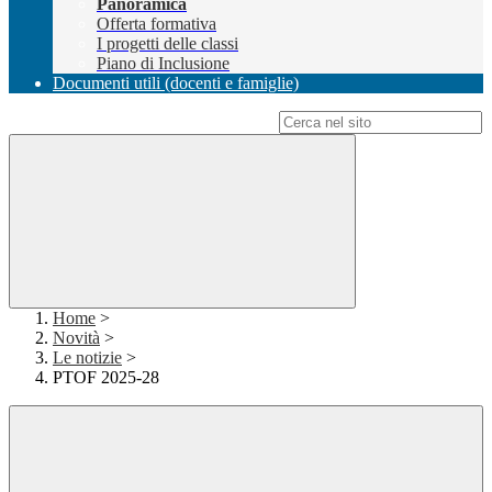
Panoramica
Offerta formativa
I progetti delle classi
Piano di Inclusione
Documenti utili (docenti e famiglie)
Campo di ricerca per le pagine del sito
Home
>
Novità
>
Le notizie
>
PTOF 2025-28