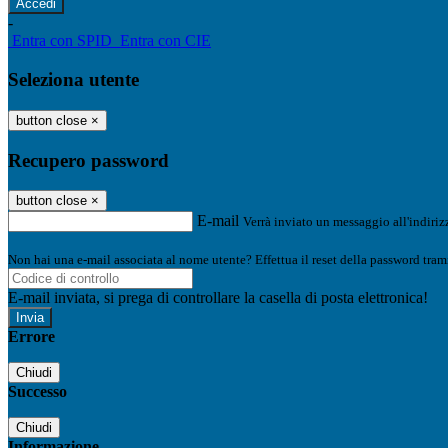
-
Entra con SPID
Entra con CIE
Seleziona utente
button close
×
Recupero password
button close
×
E-mail
Verrà inviato un messaggio all'indirizz
Non hai una e-mail associata al nome utente? Effettua il reset della password tram
E-mail inviata, si prega di controllare la casella di posta elettronica!
Errore
Chiudi
Successo
Chiudi
Informazione