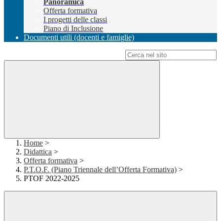
Panoramica
Offerta formativa
I progetti delle classi
Piano di Inclusione
Documenti utili (docenti e famiglie)
Campo di ricerca per le pagine del sito
Home
>
Didattica
>
Offerta formativa
>
P.T.O.F. (Piano Triennale dell’Offerta Formativa)
>
PTOF 2022-2025