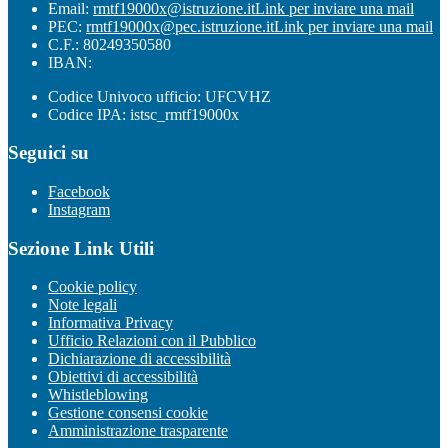
Email:
rmtf19000x@istruzione.it
Link per inviare una mail
PEC:
rmtf19000x@pec.istruzione.it
Link per inviare una mail
C.F.: 80249350580
IBAN:
Codice Univoco ufficio: UFCVHZ
Codice IPA: istsc_rmtf19000x
Seguici su
Facebook
Instagram
Sezione Link Utili
Cookie policy
Note legali
Informativa Privacy
Ufficio Relazioni con il Pubblico
Dichiarazione di accessibilità
Obiettivi di accessibilità
Whistleblowing
Gestione consensi cookie
Amministrazione trasparente