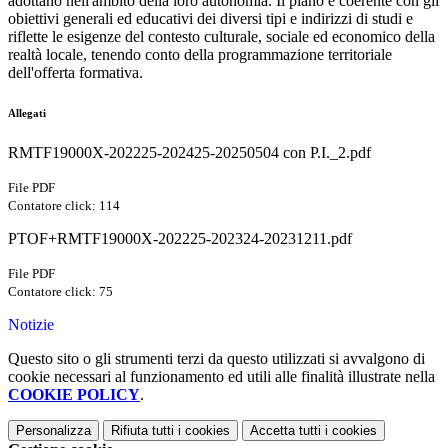
adottano nell'ambito della loro autonomia. Il piano è coerente con gli
obiettivi generali ed educativi dei diversi tipi e indirizzi di studi e
riflette le esigenze del contesto culturale, sociale ed economico della
realtà locale, tenendo conto della programmazione territoriale
dell'offerta formativa.
Allegati
RMTF19000X-202225-202425-20250504 con P.I._2.pdf
File PDF
Contatore click: 114
PTOF+RMTF19000X-202225-202324-20231211.pdf
File PDF
Contatore click: 75
Notizie
Questo sito o gli strumenti terzi da questo utilizzati si avvalgono di
cookie necessari al funzionamento ed utili alle finalità illustrate nella
COOKIE POLICY
.
Personalizza
Rifiuta tutti
i cookies
Accetta tutti
i cookies