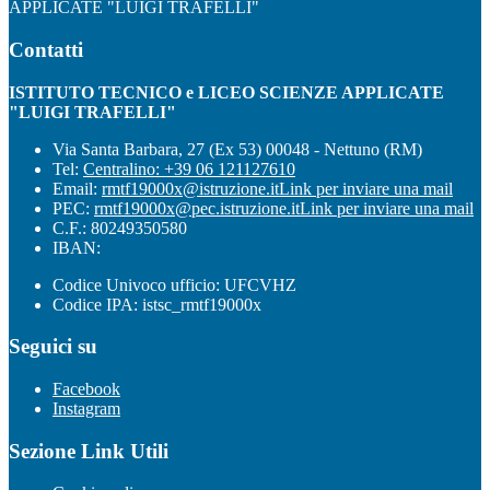
APPLICATE "LUIGI TRAFELLI"
Contatti
ISTITUTO TECNICO e LICEO SCIENZE APPLICATE
"LUIGI TRAFELLI"
Via Santa Barbara, 27 (Ex 53) 00048 - Nettuno (RM)
Tel:
Centralino: +39 06 121127610
Email:
rmtf19000x@istruzione.it
Link per inviare una mail
PEC:
rmtf19000x@pec.istruzione.it
Link per inviare una mail
C.F.: 80249350580
IBAN:
Codice Univoco ufficio: UFCVHZ
Codice IPA: istsc_rmtf19000x
Seguici su
Facebook
Instagram
Sezione Link Utili