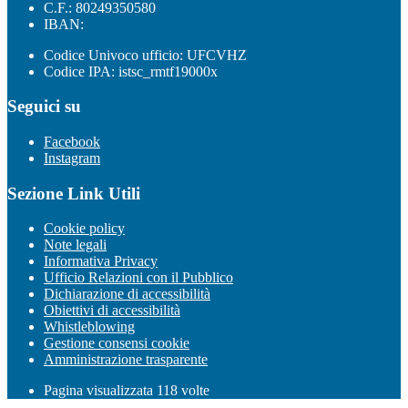
C.F.: 80249350580
IBAN:
Codice Univoco ufficio: UFCVHZ
Codice IPA: istsc_rmtf19000x
Seguici su
Facebook
Instagram
Sezione Link Utili
Cookie policy
Note legali
Informativa Privacy
Ufficio Relazioni con il Pubblico
Dichiarazione di accessibilità
Obiettivi di accessibilità
Whistleblowing
Gestione consensi cookie
Amministrazione trasparente
Pagina visualizzata
118
volte