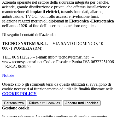
Azienda operante nel settore della sicurezza integrata per banche,
aziende, grande distribuzione e privati, che effettua installazione e
manutenzione di
impianti elettrici
, trasmissione dati, allarme,
antintrusione, TV.CC., controllo accessi e rivelazione fumi,
seleziona ragazzi meritevoli diplomati in
Elettronica -Elettrotenica
nell’anno
2026
al
fine dell’inserimento nel loro organico.
Di seguito i contatti dell'azienda:
TECNO SYSTEM S.R.L.
– VIA SANTO DOMINGO, 10 –
00071 POMEZIA (RM)
TEL. 06 9112525 – e-mail: info@tecnosystemsrl.net –
www.tecnosystemsrl.net Codice Fiscale e Partita IVA 06323251006
– R.E.A. 963956
Notizie
Questo sito o gli strumenti terzi da questo utilizzati si avvalgono di
cookie necessari al funzionamento ed utili alle finalità illustrate nella
COOKIE POLICY
.
Personalizza
Rifiuta tutti
i cookies
Accetta tutti
i cookies
Gestione cookie
In questa schermata è possibile scegliere quali cookie consentire.