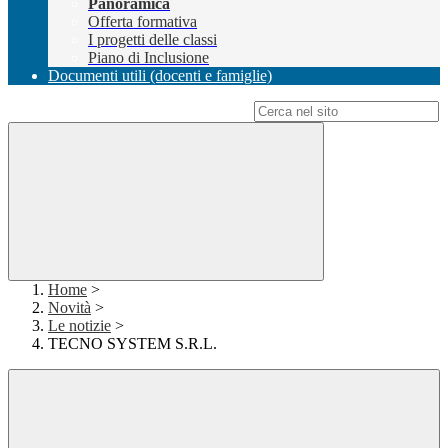
Panoramica
Offerta formativa
I progetti delle classi
Piano di Inclusione
Documenti utili (docenti e famiglie)
Campo di ricerca per le pagine del sito
Home
>
Novità
>
Le notizie
>
TECNO SYSTEM S.R.L.