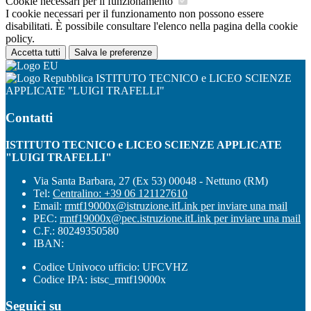
Cookie necessari per il funzionamento
I cookie necessari per il funzionamento non possono essere
disabilitati. È possibile consultare l'elenco nella pagina della cookie
policy.
Accetta tutti
Salva le preferenze
ISTITUTO TECNICO e LICEO SCIENZE
APPLICATE "LUIGI TRAFELLI"
Contatti
ISTITUTO TECNICO e LICEO SCIENZE APPLICATE
"LUIGI TRAFELLI"
Via Santa Barbara, 27 (Ex 53) 00048 - Nettuno (RM)
Tel:
Centralino: +39 06 121127610
Email:
rmtf19000x@istruzione.it
Link per inviare una mail
PEC:
rmtf19000x@pec.istruzione.it
Link per inviare una mail
C.F.: 80249350580
IBAN:
Codice Univoco ufficio: UFCVHZ
Codice IPA: istsc_rmtf19000x
Seguici su