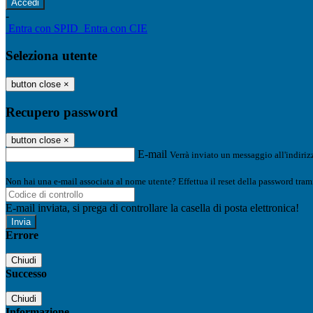
-
Entra con SPID
Entra con CIE
Seleziona utente
button close
×
Recupero password
button close
×
E-mail
Verrà inviato un messaggio all'indirizz
Non hai una e-mail associata al nome utente? Effettua il reset della password tram
E-mail inviata, si prega di controllare la casella di posta elettronica!
Errore
Chiudi
Successo
Chiudi
Informazione