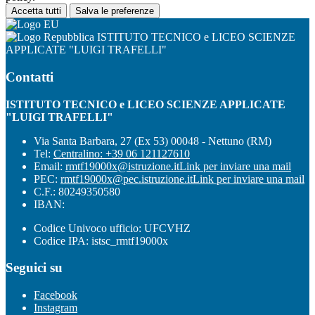
Accetta tutti
Salva le preferenze
ISTITUTO TECNICO e LICEO SCIENZE
APPLICATE "LUIGI TRAFELLI"
Contatti
ISTITUTO TECNICO e LICEO SCIENZE APPLICATE
"LUIGI TRAFELLI"
Via Santa Barbara, 27 (Ex 53) 00048 - Nettuno (RM)
Tel:
Centralino: +39 06 121127610
Email:
rmtf19000x@istruzione.it
Link per inviare una mail
PEC:
rmtf19000x@pec.istruzione.it
Link per inviare una mail
C.F.: 80249350580
IBAN:
Codice Univoco ufficio: UFCVHZ
Codice IPA: istsc_rmtf19000x
Seguici su
Facebook
Instagram