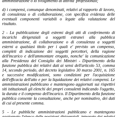
amministrazione o lo svolgimento di attivita' professionali;
d) i compensi, comunque denominati, relativi al rapporto di lavoro,
di consulenza o di collaborazione, con specifica evidenza delle
eventuali componenti variabili o legate alla valutazione del
risultato.
2 - La pubblicazione degli estremi degli atti di conferimento di
incarichi dirigenziali a soggetti estranei alla pubblica
amministrazione, di collaborazione o di consulenza a soggetti
esterni a qualsiasi titolo per i quali e' previsto un compenso,
completi di indicazione dei soggetti percettori, della ragione
dell'incarico e dell'ammontare erogato, nonche' la comunicazione
alla Presidenza del Consiglio dei Ministri - Dipartimento della
funzione pubblica dei relativi dati ai sensi dell'articolo 53, comma
14, secondo periodo, del decreto legislativo 30 marzo 2001, n. 165
e successive modificazioni, sono condizioni per l'acquisizione
dell'efficacia dell'atto e per la liquidazione dei relativi compensi. Le
amministrazioni pubblicano e mantengono aggiornati sui rispettivi
siti istituzionali gli elenchi dei propri consulenti indicando l'oggetto,
la durata e il compenso dell'incarico. Il Dipartimento della funzione
pubblica consente la consultazione, anche per nominativo, dei dati
di cui al presente comma.
5 - Le pubbliche amministrazioni pubblicano e mantengono
aggiornato l'elenco delle posizioni dirigenziali, integrato dai relativi