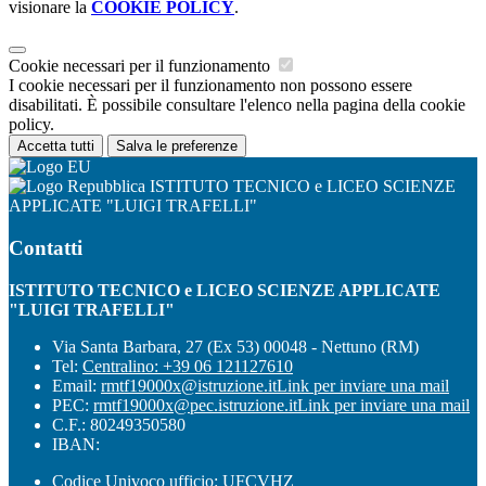
visionare la
COOKIE POLICY
.
Cookie necessari per il funzionamento
I cookie necessari per il funzionamento non possono essere
disabilitati. È possibile consultare l'elenco nella pagina della cookie
policy.
Accetta tutti
Salva le preferenze
ISTITUTO TECNICO e LICEO SCIENZE
APPLICATE "LUIGI TRAFELLI"
Contatti
ISTITUTO TECNICO e LICEO SCIENZE APPLICATE
"LUIGI TRAFELLI"
Via Santa Barbara, 27 (Ex 53) 00048 - Nettuno (RM)
Tel:
Centralino: +39 06 121127610
Email:
rmtf19000x@istruzione.it
Link per inviare una mail
PEC:
rmtf19000x@pec.istruzione.it
Link per inviare una mail
C.F.: 80249350580
IBAN:
Codice Univoco ufficio: UFCVHZ