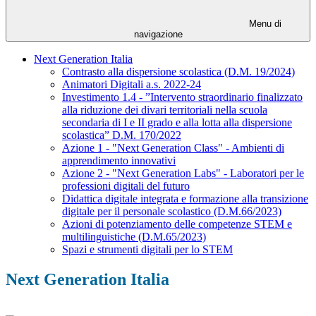
Menu di
navigazione
Next Generation Italia
Contrasto alla dispersione scolastica (D.M. 19/2024)
Animatori Digitali a.s. 2022-24
Investimento 1.4 - ”Intervento straordinario finalizzato
alla riduzione dei divari territoriali nella scuola
secondaria di I e II grado e alla lotta alla dispersione
scolastica” D.M. 170/2022
Azione 1 - "Next Generation Class" - Ambienti di
apprendimento innovativi
Azione 2 - "Next Generation Labs" - Laboratori per le
professioni digitali del futuro
Didattica digitale integrata e formazione alla transizione
digitale per il personale scolastico (D.M.66/2023)
Azioni di potenziamento delle competenze STEM e
multilinguistiche (D.M.65/2023)
Spazi e strumenti digitali per lo STEM
Next Generation Italia