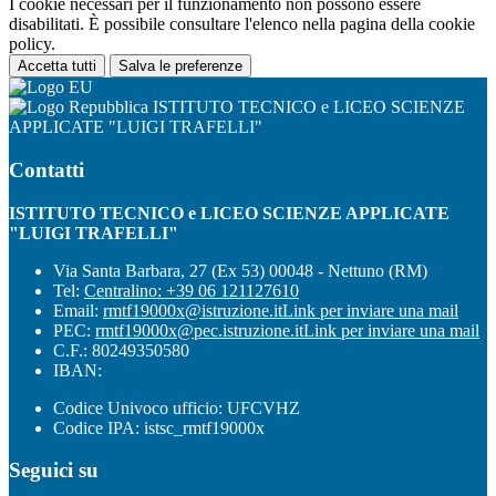
I cookie necessari per il funzionamento non possono essere
disabilitati. È possibile consultare l'elenco nella pagina della cookie
policy.
Accetta tutti
Salva le preferenze
ISTITUTO TECNICO e LICEO SCIENZE
APPLICATE "LUIGI TRAFELLI"
Contatti
ISTITUTO TECNICO e LICEO SCIENZE APPLICATE
"LUIGI TRAFELLI"
Via Santa Barbara, 27 (Ex 53) 00048 - Nettuno (RM)
Tel:
Centralino: +39 06 121127610
Email:
rmtf19000x@istruzione.it
Link per inviare una mail
PEC:
rmtf19000x@pec.istruzione.it
Link per inviare una mail
C.F.: 80249350580
IBAN:
Codice Univoco ufficio: UFCVHZ
Codice IPA: istsc_rmtf19000x
Seguici su