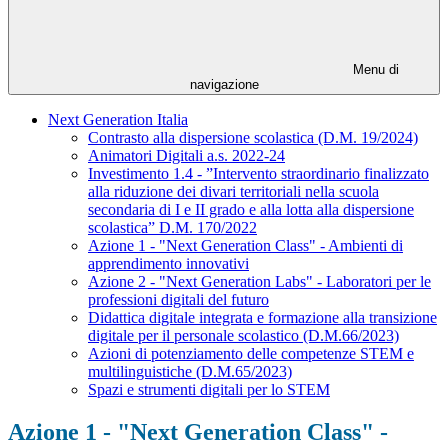
Menu di
navigazione
Next Generation Italia
Contrasto alla dispersione scolastica (D.M. 19/2024)
Animatori Digitali a.s. 2022-24
Investimento 1.4 - ”Intervento straordinario finalizzato
alla riduzione dei divari territoriali nella scuola
secondaria di I e II grado e alla lotta alla dispersione
scolastica” D.M. 170/2022
Azione 1 - "Next Generation Class" - Ambienti di
apprendimento innovativi
Azione 2 - "Next Generation Labs" - Laboratori per le
professioni digitali del futuro
Didattica digitale integrata e formazione alla transizione
digitale per il personale scolastico (D.M.66/2023)
Azioni di potenziamento delle competenze STEM e
multilinguistiche (D.M.65/2023)
Spazi e strumenti digitali per lo STEM
Azione 1 - "Next Generation Class" -