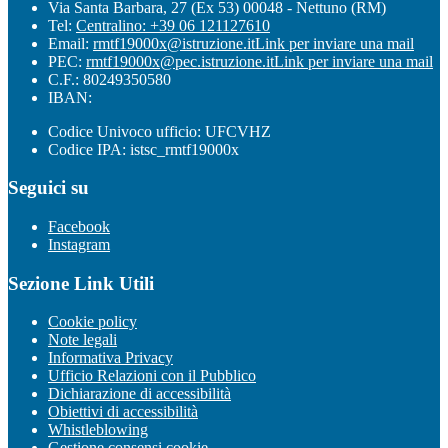
Via Santa Barbara, 27 (Ex 53) 00048 - Nettuno (RM)
Tel:
Centralino: +39 06 121127610
Email:
rmtf19000x@istruzione.it
Link per inviare una mail
PEC:
rmtf19000x@pec.istruzione.it
Link per inviare una mail
C.F.: 80249350580
IBAN:
Codice Univoco ufficio: UFCVHZ
Codice IPA: istsc_rmtf19000x
Seguici su
Facebook
Instagram
Sezione Link Utili
Cookie policy
Note legali
Informativa Privacy
Ufficio Relazioni con il Pubblico
Dichiarazione di accessibilità
Obiettivi di accessibilità
Whistleblowing
Gestione consensi cookie