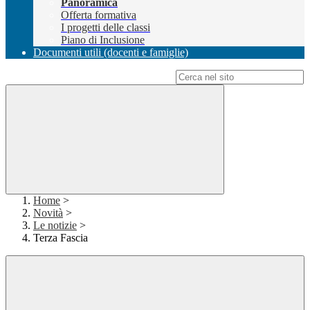
Panoramica
Offerta formativa
I progetti delle classi
Piano di Inclusione
Documenti utili (docenti e famiglie)
Campo di ricerca per le pagine del sito
Home
>
Novità
>
Le notizie
>
Terza Fascia