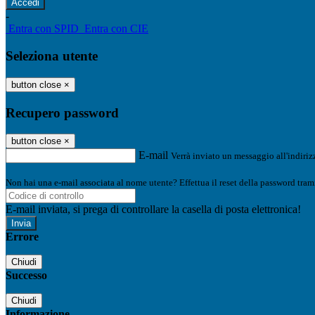
-
Entra con SPID
Entra con CIE
Seleziona utente
button close
×
Recupero password
button close
×
E-mail
Verrà inviato un messaggio all'indirizz
Non hai una e-mail associata al nome utente? Effettua il reset della password tram
E-mail inviata, si prega di controllare la casella di posta elettronica!
Errore
Chiudi
Successo
Chiudi
Informazione