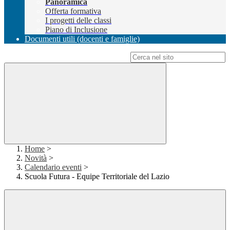
Panoramica
Offerta formativa
I progetti delle classi
Piano di Inclusione
Documenti utili (docenti e famiglie)
Campo di ricerca per le pagine del sito
Home
>
Novità
>
Calendario eventi
>
Scuola Futura - Equipe Territoriale del Lazio