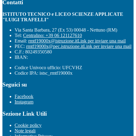
Contatti
ISTITUTO TECNICO e LICEO SCIENZE APPLICATE
"LUIGI TRAFELLI"
Via Santa Barbara, 27 (Ex 53) 00048 - Nettuno (RM)
Tel:
Centralino: +39 06 121127610
Email:
rmtf19000x@istruzione.it
Link per inviare una mail
PEC:
rmtf19000x@pec.istruzione.it
Link per inviare una mail
C.F.: 80249350580
IBAN:
Codice Univoco ufficio: UFCVHZ
Codice IPA: istsc_rmtf19000x
Seguici su
Facebook
Instagram
Sezione Link Utili
Cookie policy
Note legali