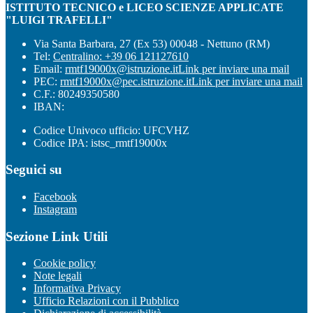
ISTITUTO TECNICO e LICEO SCIENZE APPLICATE
"LUIGI TRAFELLI"
Via Santa Barbara, 27 (Ex 53) 00048 - Nettuno (RM)
Tel:
Centralino: +39 06 121127610
Email:
rmtf19000x@istruzione.it
Link per inviare una mail
PEC:
rmtf19000x@pec.istruzione.it
Link per inviare una mail
C.F.: 80249350580
IBAN:
Codice Univoco ufficio: UFCVHZ
Codice IPA: istsc_rmtf19000x
Seguici su
Facebook
Instagram
Sezione Link Utili
Cookie policy
Note legali
Informativa Privacy
Ufficio Relazioni con il Pubblico