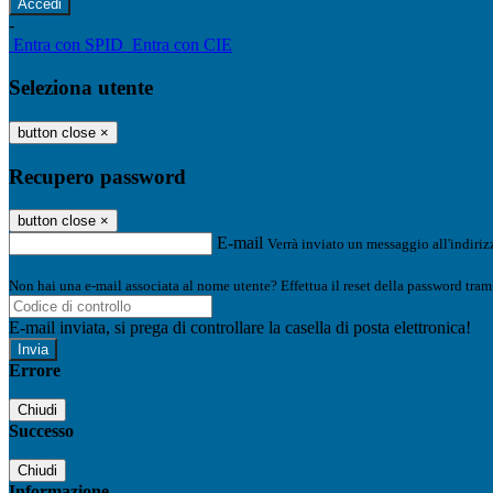
-
Entra con SPID
Entra con CIE
Seleziona utente
button close
×
Recupero password
button close
×
E-mail
Verrà inviato un messaggio all'indirizz
Non hai una e-mail associata al nome utente? Effettua il reset della password tram
E-mail inviata, si prega di controllare la casella di posta elettronica!
Errore
Chiudi
Successo
Chiudi
Informazione