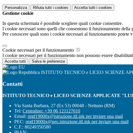
Personalizza
Rifiuta tutti
i cookies
Accetta tutti
i cookies
Gestione cookie
In questa schermata è possibile scegliere quali cookie consentire.
I cookie necessari sono quelli che consentono il funzionamento della pi
Per conoscere quali sono i cookie necessari al funzionamento potete v
Cookie necessari per il funzionamento
I cookie necessari per il funzionamento non possono essere disabilitati.
Accetta tutti
Salva le preferenze
ISTITUTO TECNICO e LICEO SCIENZE AP
Contatti
ISTITUTO TECNICO e LICEO SCIENZE APPLICATE "LU
Via Santa Barbara, 27 (Ex 53) 00048 - Nettuno (RM)
Tel:
Centralino: +39 06 121127610
Email:
rmtf19000x@istruzione.it
Link per inviare una mail
PEC:
rmtf19000x@pec.istruzione.it
Link per inviare una mail
C.F.: 80249350580
IBAN: