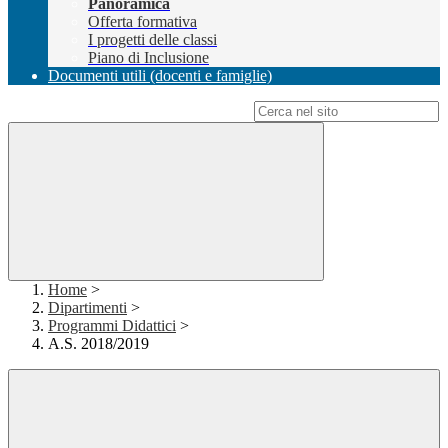
Panoramica
Offerta formativa
I progetti delle classi
Piano di Inclusione
Documenti utili (docenti e famiglie)
Campo di ricerca per le pagine del sito
Home
>
Dipartimenti
>
Programmi Didattici
>
A.S. 2018/2019