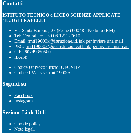
Contatti
ISTITUTO TECNICO e LICEO SCIENZE APPLICATE
"LUIGI TRAFELLI"
Via Santa Barbara, 27 (Ex 53) 00048 - Nettuno (RM)
Tel:
Centralino: +39 06 121127610
Email:
rmtf19000x@istruzione.it
Link per inviare una mail
PEC:
rmtf19000x@pec.istruzione.it
Link per inviare una mail
C.F.: 80249350580
IBAN:
Codice Univoco ufficio: UFCVHZ
Codice IPA: istsc_rmtf19000x
Seguici su
Facebook
Instagram
Sezione Link Utili
Cookie policy
Note legali