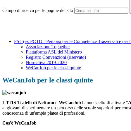
Campo di ricerca per le pagine del sito
FSL (ex PCTO - Percorsi per le Competenze Trasversali e per 
Associazione Togaether
Piattaforma ASL del Ministero
Registro Convenzioni (riservato)
Normativa 2019-2020
WeCanJob per le classi quinte
WeCanJob per le classi quinte
L'ITIS Trafelli di Nettuno
e
WeCanJob
hanno scelto di attivare "
A
ai giovani di sperimentare un percorso delle scuole superiori per cons
conoscenza di un'ampia platea di professioni.
Cos'è WeCanJob