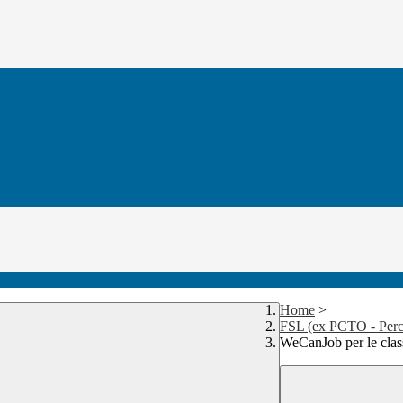
Home
>
FSL (ex PCTO - Perco
WeCanJob per le class