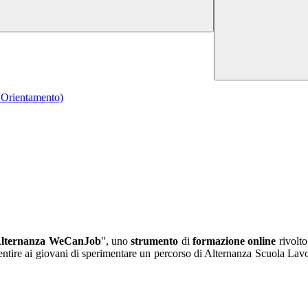
l'Orientamento)
lternanza WeCanJob
", uno
strumento
di
formazione online
rivolto
entire ai giovani di sperimentare un percorso di Alternanza Scuola Lavo