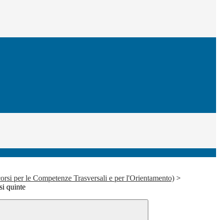
rsi per le Competenze Trasversali e per l'Orientamento)
>
i quinte