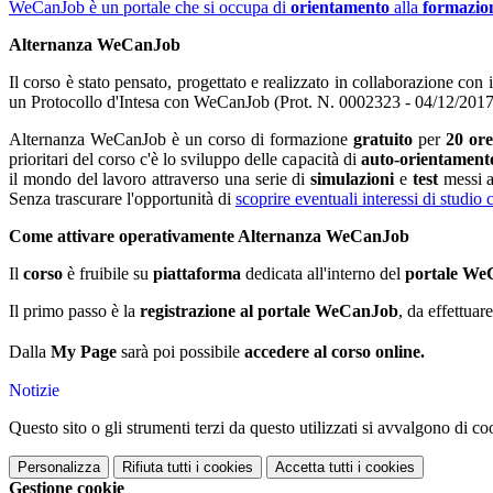
WeCanJob è un portale che si occupa di
orientamento
alla
formazio
Alternanza WeCanJob
Il corso è stato pensato, progettato e realizzato in collaborazione co
un Protocollo d'Intesa con WeCanJob (Prot. N. 0002323 - 04/12/2017), il
Alternanza WeCanJob è un corso di formazione
gratuito
per
20 ore
prioritari del corso c'è lo sviluppo delle capacità di
auto-orientament
il mondo del lavoro attraverso una serie di
simulazioni
e
test
messi a 
Senza trascurare l'opportunità di
scoprire eventuali interessi di studio
Come attivare operativamente Alternanza WeCanJob
Il
corso
è fruibile su
piattaforma
dedicata all'interno del
portale We
Il primo passo è la
registrazione al portale WeCanJob
, da effettuar
Dalla
My Page
sarà poi possibile
accedere al corso online.
Notizie
Questo sito o gli strumenti terzi da questo utilizzati si avvalgono di coo
Personalizza
Rifiuta tutti
i cookies
Accetta tutti
i cookies
Gestione cookie