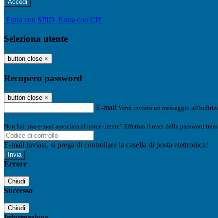
-
Entra con SPID
Entra con CIE
Seleziona utente
button close
×
Recupero password
button close
×
E-mail
Verrà inviato un messaggio all'indirizz
Non hai una e-mail associata al nome utente? Effettua il reset della password tram
E-mail inviata, si prega di controllare la casella di posta elettronica!
Errore
Chiudi
Successo
Chiudi
Informazione