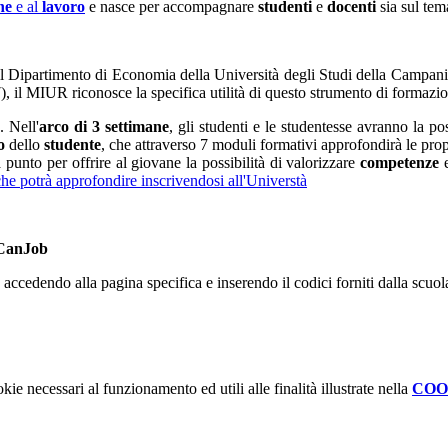
ne
e al
lavoro
e nasce per accompagnare
studenti
e
docenti
sia sul tem
n il Dipartimento di Economia della Università degli Studi della Campania
 MIUR riconosce la specifica utilità di questo strumento di formazione o
. Nell'
arco di 3 settimane
, gli studenti e le studentesse avranno la po
o
dello
studente
, che attraverso 7 moduli formativi approfondirà le prop
punto per offrire al giovane la possibilità di valorizzare
competenze
 che potrà approfondire inscrivendosi all'Universtà
CanJob
e accedendo alla pagina specifica e inserendo il codici forniti dalla scuol
kie necessari al funzionamento ed utili alle finalità illustrate nella
COO