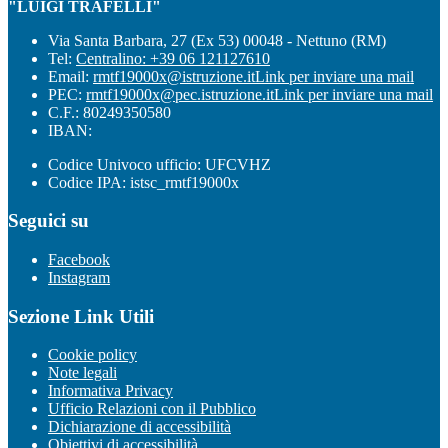
"LUIGI TRAFELLI"
Via Santa Barbara, 27 (Ex 53) 00048 - Nettuno (RM)
Tel:
Centralino: +39 06 121127610
Email:
rmtf19000x@istruzione.it
Link per inviare una mail
PEC:
rmtf19000x@pec.istruzione.it
Link per inviare una mail
C.F.: 80249350580
IBAN:
Codice Univoco ufficio: UFCVHZ
Codice IPA: istsc_rmtf19000x
Seguici su
Facebook
Instagram
Sezione Link Utili
Cookie policy
Note legali
Informativa Privacy
Ufficio Relazioni con il Pubblico
Dichiarazione di accessibilità
Obiettivi di accessibilità