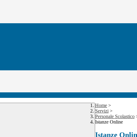
Home
>
Servizi
>
Personale Scolastico
Istanze Online
Istanze Onli