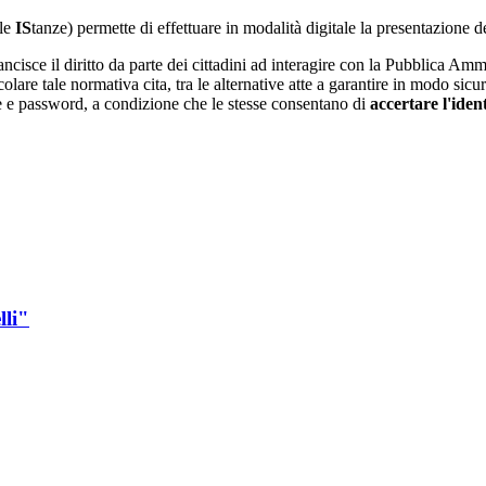
le
IS
tanze) permette di effettuare in modalità digitale la presentazione
sce il diritto da parte dei cittadini ad interagire con la Pubblica Ammin
colare tale normativa cita, tra le alternative atte a garantire in modo sicu
e e password, a condizione che le stesse consentano di
accertare l'ident
lli"