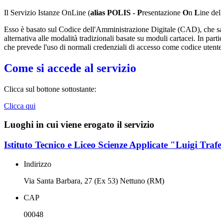
Il Servizio Istanze OnLine (
alias POLIS -
P
resentazione
O
n
L
ine del
Esso è basato sul Codice dell'Amministrazione Digitale (CAD), che sanci
alternativa alle modalità tradizionali basate su moduli cartacei. In parti
che prevede l'uso di normali credenziali di accesso come codice utent
Come si accede al servizio
Clicca sul bottone sottostante:
Clicca qui
Luoghi in cui viene erogato il servizio
Istituto Tecnico e Liceo Scienze Applicate "Luigi Trafe
Indirizzo
Via Santa Barbara, 27 (Ex 53) Nettuno (RM)
CAP
00048