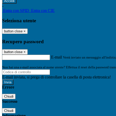
-
Entra con SPID
Entra con CIE
Seleziona utente
button close
×
Recupero password
button close
×
E-mail
Verrà inviato un messaggio all'indirizz
Non hai una e-mail associata al nome utente? Effettua il reset della password tram
E-mail inviata, si prega di controllare la casella di posta elettronica!
Errore
Chiudi
Successo
Chiudi
Informazione