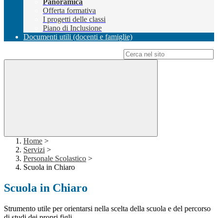
Panoramica
Offerta formativa
I progetti delle classi
Piano di Inclusione
Documenti utili (docenti e famiglie)
Campo di ricerca per le pagine del sito
Home
>
Servizi
>
Personale Scolastico
>
Scuola in Chiaro
Scuola in Chiaro
Strumento utile per orientarsi nella scelta della scuola e del percorso
di studi dei propri figli.