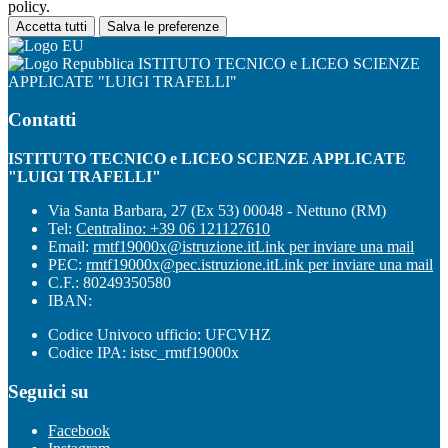
policy.
Accetta tutti
Salva le preferenze
ISTITUTO TECNICO e LICEO SCIENZE
APPLICATE "LUIGI TRAFELLI"
Contatti
ISTITUTO TECNICO e LICEO SCIENZE APPLICATE
"LUIGI TRAFELLI"
Via Santa Barbara, 27 (Ex 53) 00048 - Nettuno (RM)
Tel:
Centralino: +39 06 121127610
Email:
rmtf19000x@istruzione.it
Link per inviare una mail
PEC:
rmtf19000x@pec.istruzione.it
Link per inviare una mail
C.F.: 80249350580
IBAN:
Codice Univoco ufficio: UFCVHZ
Codice IPA: istsc_rmtf19000x
Seguici su
Facebook