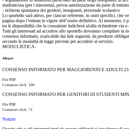
studente/ssa (per i minorenni, previa autorizzazione da parte di entramb
- richiesta spontanea dei genitori, insegnanti, personale scolastico
Lo sportello sarà attivo, per ciascun referente, in orari specifici, che 
pagina dopo l’entrata in vigore dell’orario definitivo. Al momento, è p
tra le disponibilità che la consulente indicherà al/alla richiedente via e
Tutti gli interessati ad accedere allo sportello dovranno compilare la m
consenso informato, scaricabile dai link seguenti, da produrre obbligat
secondo le modalità di legge previste per accedere al servizio.
MODULISTICA:
Allegati
CONSENSO INFORMATO PER MAGGIORENNI E ADULTI 23-2
File PDF
Contatore click: 100
CONSENSO INFORMATO PER GENITORI DI STUDENTI MINO
File PDF
Contatore click: 72
Notizie
Questo sito o gli strumenti terzi da questo utilizzati si avvalgono di coo