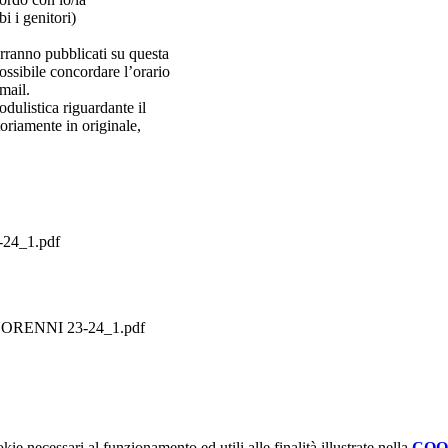
i i genitori)
verranno pubblicati su questa
ossibile concordare l’orario
-mail.
odulistica riguardante il
oriamente in originale,
4_1.pdf
RENNI 23-24_1.pdf
kie necessari al funzionamento ed utili alle finalità illustrate nella
COO