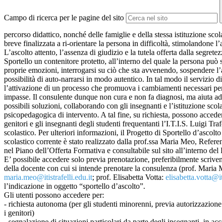
Campo di ricerca per le pagine del sito
percorso didattico, nonché delle famiglie e della stessa istituzione sco
breve finalizzata a ri-orientare la persona in difficoltà, stimolandone l’
L’ascolto attento, l’assenza di giudizio e la tutela offerta dalla segret
Sportello un contenitore protetto, all’interno del quale la persona può s
proprie emozioni, interrogarsi su ciò che sta avvenendo, sospendere l’a
possibilità di auto-narrarsi in modo autentico. In tal modo il servizio d
l’attivazione di un processo che promuova i cambiamenti necessari pe
impasse. Il consulente dunque non cura e non fa diagnosi, ma aiuta ad 
possibili soluzioni, collaborando con gli insegnanti e l’istituzione scol
psicopedagogica di intervento. A tal fine, su richiesta, possono acceder
genitori e gli insegnanti degli studenti frequentanti l’I.T.I.S. Luigi Traf
scolastico. Per ulteriori informazioni, il Progetto di Sportello d’ascolto
scolastico corrente è stato realizzato dalla prof.ssa Maria Meo, Referent
nel Piano dell’Offerta Formativa e consultabile sul sito all’interno de
E’ possibile accedere solo previa prenotazione, preferibilmente scriven
della docente con cui si intende prenotare la consulenza (prof. Maria
maria.meo@itistrafelli.edu.it
; prof. Elisabetta Votta:
elisabetta.votta@it
l’indicazione in oggetto “sportello d’ascolto”.
Gli utenti possono accedere per:
- richiesta autonoma (per gli studenti minorenni, previa autorizzazione
i genitori)
- segnalazione di situazioni particolari da parte degli insegnanti, in ac