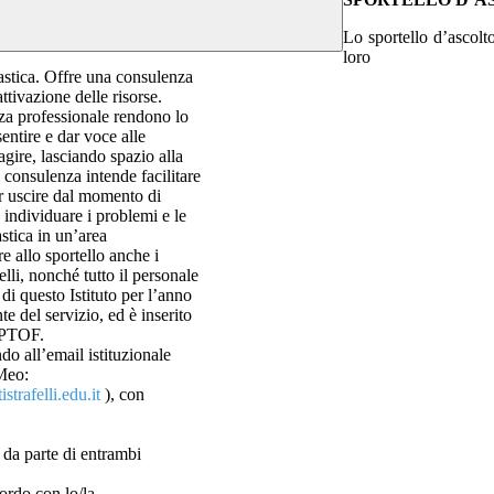
Lo sportello d’ascolt
loro
lastica. Offre una consulenza
attivazione delle risorse.
ezza professionale rendono lo
entire e dar voce alle
gire, lasciando spazio alla
i consulenza intende facilitare
r uscire dal momento di
individuare i problemi e le
astica in un’area
e allo sportello anche i
elli, nonché tutto il personale
 di questo Istituto per l’anno
e del servizio, ed è inserito
l PTOF.
do all’email istituzionale
 Meo:
istrafelli.edu.it
), con
 da parte di entrambi
cordo con lo/la