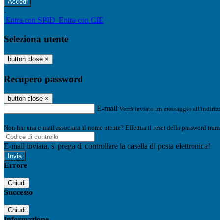
-
Entra con SPID
Entra con CIE
Seleziona utente
button close
×
Recupero password
button close
×
E-mail
Verrà inviato un messaggio all'indirizz
Non hai una e-mail associata al nome utente? Effettua il reset della password tram
E-mail inviata, si prega di controllare la casella di posta elettronica!
Errore
Chiudi
Successo
Chiudi
Informazione