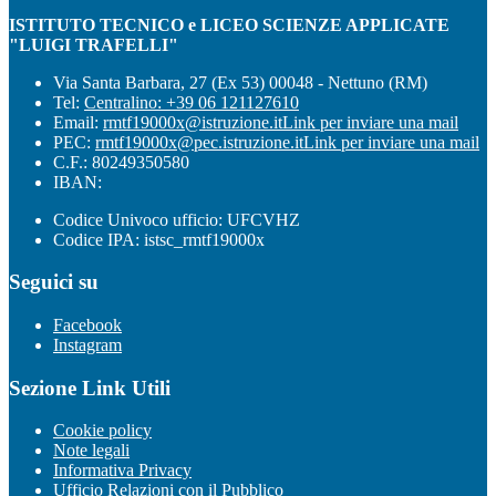
ISTITUTO TECNICO e LICEO SCIENZE APPLICATE
"LUIGI TRAFELLI"
Via Santa Barbara, 27 (Ex 53) 00048 - Nettuno (RM)
Tel:
Centralino: +39 06 121127610
Email:
rmtf19000x@istruzione.it
Link per inviare una mail
PEC:
rmtf19000x@pec.istruzione.it
Link per inviare una mail
C.F.: 80249350580
IBAN:
Codice Univoco ufficio: UFCVHZ
Codice IPA: istsc_rmtf19000x
Seguici su
Facebook
Instagram
Sezione Link Utili
Cookie policy
Note legali
Informativa Privacy
Ufficio Relazioni con il Pubblico