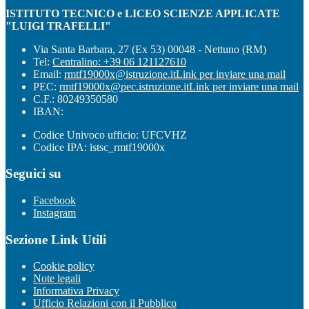
ISTITUTO TECNICO e LICEO SCIENZE APPLICATE
"LUIGI TRAFELLI"
Via Santa Barbara, 27 (Ex 53) 00048 - Nettuno (RM)
Tel:
Centralino: +39 06 121127610
Email:
rmtf19000x@istruzione.it
Link per inviare una mail
PEC:
rmtf19000x@pec.istruzione.it
Link per inviare una mail
C.F.: 80249350580
IBAN:
Codice Univoco ufficio: UFCVHZ
Codice IPA: istsc_rmtf19000x
Seguici su
Facebook
Instagram
Sezione Link Utili
Cookie policy
Note legali
Informativa Privacy
Ufficio Relazioni con il Pubblico