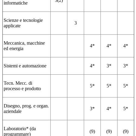
3(2)
informatiche
Scienze e tecnologie
3
applicate
Meccanica, macchine
4*
4*
4*
ed energia
Sistemi e automazione
4*
3*
3*
Tecn. Mecc. di
5*
5*
5*
processo e prodotto
Disegno, prog. e organ.
3*
4*
5*
aziendale
Laboratorio* (da
(9)
(9)
(9)
programmare)