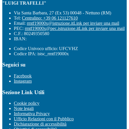
"LUIGI TRAFELLI"
Via Santa Barbara, 27 (Ex 53) 00048 - Nettuno (RM)
Tel:
Centralino: +39 06 121127610
Email:
rmtf19000x@istruzione.it
Link per inviare una mail
PEC:
rmtf19000x@pec.istruzione.it
Link per inviare una mail
C.F.: 80249350580
IBAN:
Codice Univoco ufficio: UFCVHZ
Codice IPA: istsc_rmtf19000x
Seguici su
Facebook
Instagram
Sezione Link Utili
Cookie policy
Note legali
Informativa Privacy
Ufficio Relazioni con il Pubblico
Dichiarazione di accessibilità