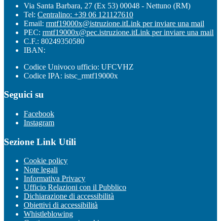
Via Santa Barbara, 27 (Ex 53) 00048 - Nettuno (RM)
Tel:
Centralino: +39 06 121127610
Email:
rmtf19000x@istruzione.it
Link per inviare una mail
PEC:
rmtf19000x@pec.istruzione.it
Link per inviare una mail
C.F.: 80249350580
IBAN:
Codice Univoco ufficio: UFCVHZ
Codice IPA: istsc_rmtf19000x
Seguici su
Facebook
Instagram
Sezione Link Utili
Cookie policy
Note legali
Informativa Privacy
Ufficio Relazioni con il Pubblico
Dichiarazione di accessibilità
Obiettivi di accessibilità
Whistleblowing