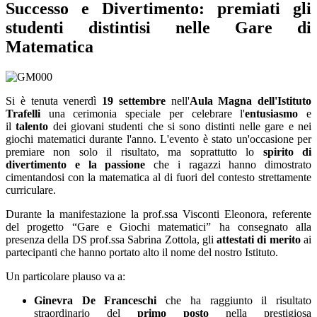
Successo e Divertimento:
p
remiati gli
s
tudenti
d
istintisi nelle Gare di
Matematica
Si è tenuta venerdì
19 settembre
nell'
Aula Magna dell'Istituto
Trafelli
una cerimonia speciale per celebrare l'
entusiasmo
e
il
talento
dei giovani studenti che si sono distinti nelle gare e nei
giochi matematici durante l'anno. L'evento è stato un'occasione per
premiare non solo il risultato, ma soprattutto lo
spirito di
divertimento e la passione
che i ragazzi hanno dimostrato
cimentandosi con la matematica al di fuori del contesto strettamente
curriculare.
​Durante la manifestazione
la prof.ssa Visconti Eleonora, referente
del progetto “Gare e Giochi matematici” ha
consegnat
o alla
presenza della DS prof.ssa Sabrina Zottola,
gli
attestati di merito
ai
partecipanti che hanno portato alto il nome del nostro Istituto.
Un particolare plauso va a:
Ginevra De Franceschi
che ha raggiunto il risultato
straordinario del
primo posto
nella prestigiosa