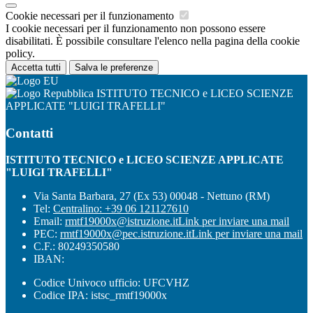
Cookie necessari per il funzionamento
I cookie necessari per il funzionamento non possono essere
disabilitati. È possibile consultare l'elenco nella pagina della cookie
policy.
Accetta tutti
Salva le preferenze
ISTITUTO TECNICO e LICEO SCIENZE
APPLICATE "LUIGI TRAFELLI"
Contatti
ISTITUTO TECNICO e LICEO SCIENZE APPLICATE
"LUIGI TRAFELLI"
Via Santa Barbara, 27 (Ex 53) 00048 - Nettuno (RM)
Tel:
Centralino: +39 06 121127610
Email:
rmtf19000x@istruzione.it
Link per inviare una mail
PEC:
rmtf19000x@pec.istruzione.it
Link per inviare una mail
C.F.: 80249350580
IBAN:
Codice Univoco ufficio: UFCVHZ
Codice IPA: istsc_rmtf19000x