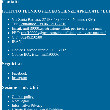
Contatti
ISTITUTO TECNICO e LICEO SCIENZE APPLICATE "LU
Via Santa Barbara, 27 (Ex 53) 00048 - Nettuno (RM)
Tel:
Centralino: +39 06 121127610
Email:
rmtf19000x@istruzione.it
Link per inviare una mail
PEC:
rmtf19000x@pec.istruzione.it
Link per inviare una mail
C.F.: 80249350580
IBAN:
Codice Univoco ufficio: UFCVHZ
Codice IPA: istsc_rmtf19000x
Seguici su
Facebook
Instagram
Sezione Link Utili
Cookie policy
Note legali
Informativa Privacy
Ufficio Relazioni con il Pubblico