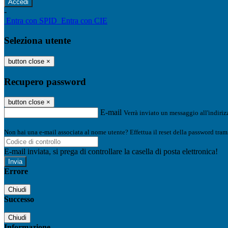
-
Entra con SPID
Entra con CIE
Seleziona utente
button close
×
Recupero password
button close
×
E-mail
Verrà inviato un messaggio all'indirizz
Non hai una e-mail associata al nome utente? Effettua il reset della password tram
E-mail inviata, si prega di controllare la casella di posta elettronica!
Errore
Chiudi
Successo
Chiudi
Informazione