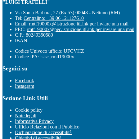
"LUIGI TRAFELLI"
Via Santa Barbara, 27 (Ex 53) 00048 - Nettuno (RM)
Tel:
Centralino: +39 06 121127610
Email:
rmtf19000x@istruzione.it
Link per inviare una mail
PEC:
rmtf19000x@pec.istruzione.it
Link per inviare una mail
C.F.: 80249350580
IBAN:
Codice Univoco ufficio: UFCVHZ
Codice IPA: istsc_rmtf19000x
Seguici su
Facebook
Instagram
Sezione Link Utili
Cookie policy
Note legali
Informativa Privacy
Ufficio Relazioni con il Pubblico
Dichiarazione di accessibilità
Obiettivi di accessibilità