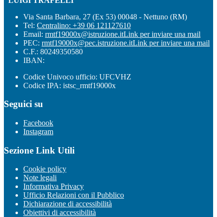
"LUIGI TRAFELLI"
Via Santa Barbara, 27 (Ex 53) 00048 - Nettuno (RM)
Tel:
Centralino: +39 06 121127610
Email:
rmtf19000x@istruzione.it
Link per inviare una mail
PEC:
rmtf19000x@pec.istruzione.it
Link per inviare una mail
C.F.: 80249350580
IBAN:
Codice Univoco ufficio: UFCVHZ
Codice IPA: istsc_rmtf19000x
Seguici su
Facebook
Instagram
Sezione Link Utili
Cookie policy
Note legali
Informativa Privacy
Ufficio Relazioni con il Pubblico
Dichiarazione di accessibilità
Obiettivi di accessibilità