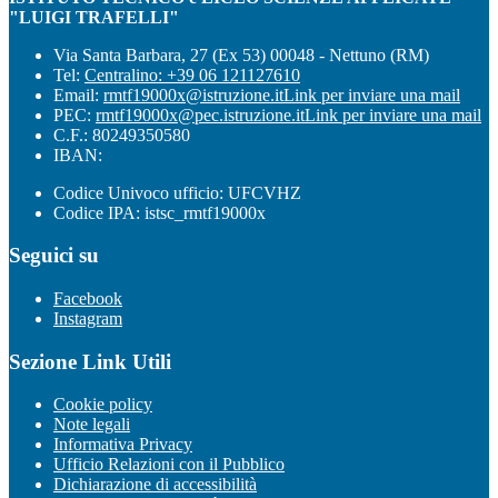
"LUIGI TRAFELLI"
Via Santa Barbara, 27 (Ex 53) 00048 - Nettuno (RM)
Tel:
Centralino: +39 06 121127610
Email:
rmtf19000x@istruzione.it
Link per inviare una mail
PEC:
rmtf19000x@pec.istruzione.it
Link per inviare una mail
C.F.: 80249350580
IBAN:
Codice Univoco ufficio: UFCVHZ
Codice IPA: istsc_rmtf19000x
Seguici su
Facebook
Instagram
Sezione Link Utili
Cookie policy
Note legali
Informativa Privacy
Ufficio Relazioni con il Pubblico
Dichiarazione di accessibilità