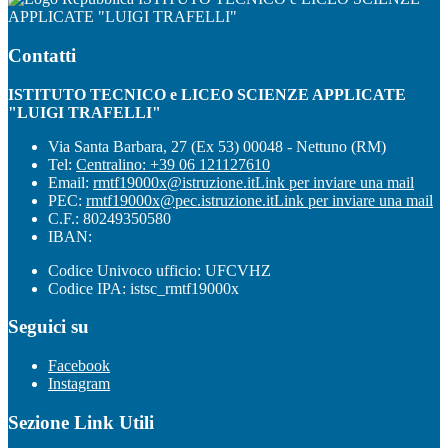
APPLICATE "LUIGI TRAFELLI"
Contatti
ISTITUTO TECNICO e LICEO SCIENZE APPLICATE
"LUIGI TRAFELLI"
Via Santa Barbara, 27 (Ex 53) 00048 - Nettuno (RM)
Tel:
Centralino: +39 06 121127610
Email:
rmtf19000x@istruzione.it
Link per inviare una mail
PEC:
rmtf19000x@pec.istruzione.it
Link per inviare una mail
C.F.: 80249350580
IBAN:
Codice Univoco ufficio: UFCVHZ
Codice IPA: istsc_rmtf19000x
Seguici su
Facebook
Instagram
Sezione Link Utili