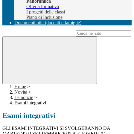
Panoramica
Offerta formativa
I progetti delle classi
Piano di Inclusione
Documenti utili (docenti e famiglie)
Campo di ricerca per le pagine del sito
Home
>
Novità
>
Le notizie
>
Esami integrativi
Esami integrativi
GLI ESAMI INTEGRATIVI SI SVOLGERANNO DA
MARTEDI' 02 SETTEMBRE 2025 A GIOVEDI' 04