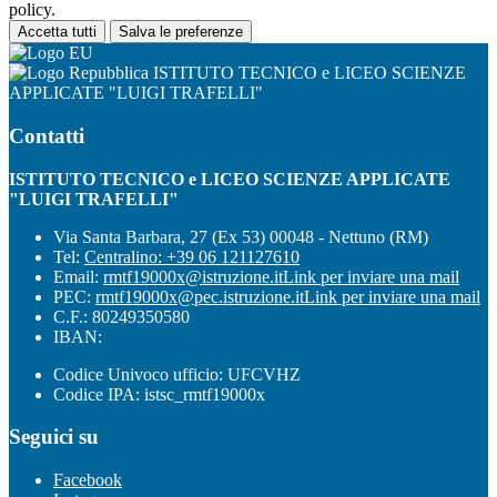
policy.
Accetta tutti
Salva le preferenze
ISTITUTO TECNICO e LICEO SCIENZE
APPLICATE "LUIGI TRAFELLI"
Contatti
ISTITUTO TECNICO e LICEO SCIENZE APPLICATE
"LUIGI TRAFELLI"
Via Santa Barbara, 27 (Ex 53) 00048 - Nettuno (RM)
Tel:
Centralino: +39 06 121127610
Email:
rmtf19000x@istruzione.it
Link per inviare una mail
PEC:
rmtf19000x@pec.istruzione.it
Link per inviare una mail
C.F.: 80249350580
IBAN:
Codice Univoco ufficio: UFCVHZ
Codice IPA: istsc_rmtf19000x
Seguici su
Facebook