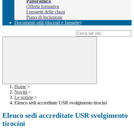
Panoramica
Offerta formativa
I progetti delle classi
Piano di Inclusione
Documenti utili (docenti e famiglie)
Campo di ricerca per le pagine del sito
Home
>
Novità
>
Le notizie
>
Elenco sedi accreditate USR svolgimento tirocini
Elenco sedi accreditate USR svolgimento
tirocini